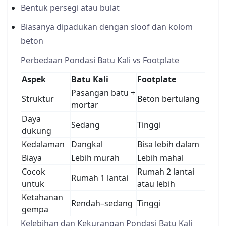
Bentuk persegi atau bulat
Biasanya dipadukan dengan sloof dan kolom
beton
Perbedaan Pondasi Batu Kali vs Footplate
Aspek
Batu Kali
Footplate
Pasangan batu +
Struktur
Beton bertulang
mortar
Daya
Sedang
Tinggi
dukung
Kedalaman
Dangkal
Bisa lebih dalam
Biaya
Lebih murah
Lebih mahal
Cocok
Rumah 2 lantai
Rumah 1 lantai
untuk
atau lebih
Ketahanan
Rendah–sedang
Tinggi
gempa
Kelebihan dan Kekurangan Pondasi Batu Kali