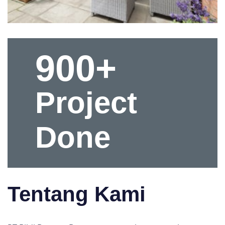
900+
Project
Done
Tentang Kami