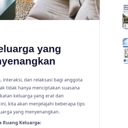
eluarga yang
nyenangkan
 interaksi, dan relaksasi bagi anggota
jak tidak hanya menciptakan suasana
katan keluarga yang erat dan
ni, kita akan menjelajahi beberapa tips
luarga yang menyenangkan.
a Ruang Keluarga: