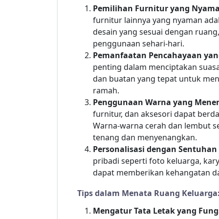
Pemilihan Furnitur yang Nyam
furnitur lainnya yang nyaman ada
desain yang sesuai dengan ruang
penggunaan sehari-hari.
Pemanfaatan Pencahayaan yang
penting dalam menciptakan suasa
dan buatan yang tepat untuk me
ramah.
Penggunaan Warna yang Mene
furnitur, dan aksesori dapat ber
Warna-warna cerah dan lembut se
tenang dan menyenangkan.
Personalisasi dengan Sentuhan 
pribadi seperti foto keluarga, ka
dapat memberikan kehangatan da
Tips dalam Menata Ruang Keluarga
Mengatur Tata Letak yang Fung