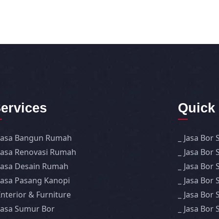
ervices
Quick
Jasa Bangun Rumah
Jasa Bor 
Jasa Renovasi Rumah
Jasa Bor
Jasa Desain Rumah
Jasa Bor
Jasa Pasang Kanopi
Jasa Bor
Interior & Furniture
Jasa Bor
Jasa Sumur Bor
Jasa Bor