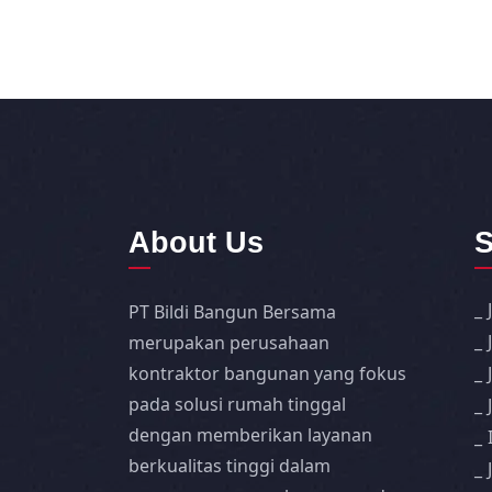
About Us
S
PT Bildi Bangun Bersama
merupakan perusahaan
kontraktor bangunan yang fokus
pada solusi rumah tinggal
dengan memberikan layanan
berkualitas tinggi dalam