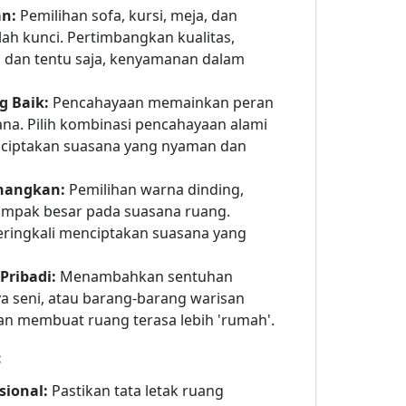
an:
Pemilihan sofa, kursi, meja, dan
lah kunci. Pertimbangkan kualitas,
, dan tentu saja, kenyamanan dalam
 Baik:
Pencahayaan memainkan peran
na. Pilih kombinasi pencahayaan alami
nciptakan suasana yang nyaman dan
nangkan:
Pemilihan warna dinding,
dampak besar pada suasana ruang.
ringkali menciptakan suasana yang
Pribadi:
Menambahkan sentuhan
rya seni, atau barang-barang warisan
n membuat ruang terasa lebih 'rumah'.
:
sional:
Pastikan tata letak ruang