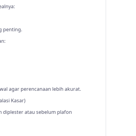
ealnya:
g penting.
an:
 awal agar perencanaan lebih akurat.
alasi Kasar)
m diplester atau sebelum plafon