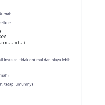
 Rumah
rikut:
al
100%
an malam hari
 instalasi tidak optimal dan biaya lebih
umah?
h, tetapi umumnya: