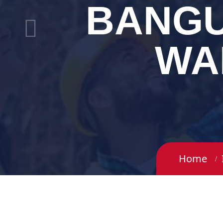
BANGU
WA
Home