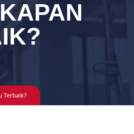
 KAPAN
IK?
 Terbaik?