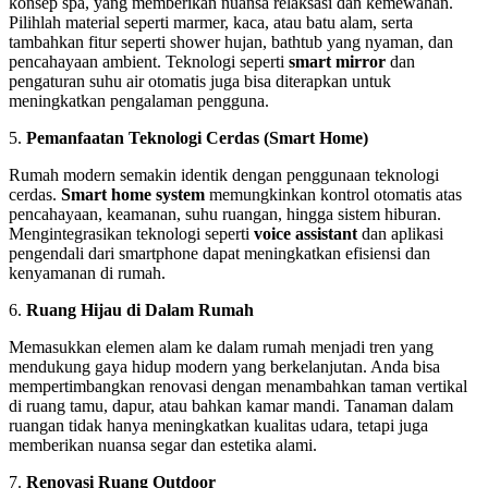
konsep spa, yang memberikan nuansa relaksasi dan kemewahan.
Pilihlah material seperti marmer, kaca, atau batu alam, serta
tambahkan fitur seperti shower hujan, bathtub yang nyaman, dan
pencahayaan ambient. Teknologi seperti
smart mirror
dan
pengaturan suhu air otomatis juga bisa diterapkan untuk
meningkatkan pengalaman pengguna.
5.
Pemanfaatan Teknologi Cerdas (Smart Home)
Rumah modern semakin identik dengan penggunaan teknologi
cerdas.
Smart home system
memungkinkan kontrol otomatis atas
pencahayaan, keamanan, suhu ruangan, hingga sistem hiburan.
Mengintegrasikan teknologi seperti
voice assistant
dan aplikasi
pengendali dari smartphone dapat meningkatkan efisiensi dan
kenyamanan di rumah.
6.
Ruang Hijau di Dalam Rumah
Memasukkan elemen alam ke dalam rumah menjadi tren yang
mendukung gaya hidup modern yang berkelanjutan. Anda bisa
mempertimbangkan renovasi dengan menambahkan taman vertikal
di ruang tamu, dapur, atau bahkan kamar mandi. Tanaman dalam
ruangan tidak hanya meningkatkan kualitas udara, tetapi juga
memberikan nuansa segar dan estetika alami.
7.
Renovasi Ruang Outdoor